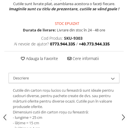
Cutiile sunt livrate pliat, asamblarea acestora o faceți fiecare.
Imaginile sunt cu titlu de prezentare, cutiile se vând goale !
STOC EPUIZAT
Durata de livrare:
Livrare din stoc în 24 - 48 ore
Cod Produs:
SKU-9303
Ai nevoie de ajutor?
0773.944.335
/
+40.773.944.335
Adauga la Favorite
Cere informatii
Descriere
Cutiile din carton roșu lucios cu fereastră sunt ideale pentru
cadouri diverse, pentru pachete create de dvs. sau pentru
mărturii oferite pentru diverse ocazii. Cutiile pun în valoare
produsele oferite.
Dimensiuni cutii din carton roșu cu fereastră:
- lungime = 25 cm
- lățime = 15 cm