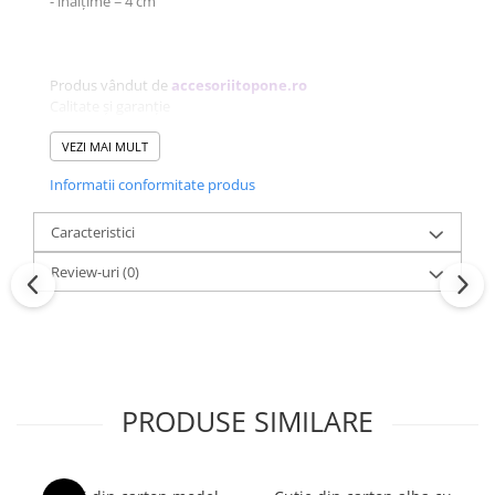
- înălțime = 4 cm
Produs vândut de
accesoriitopone.ro
Calitate și garanție
Mai multe informații:
0773.944.335 /
office@accesoriitopone.ro
VEZI MAI MULT
Informatii conformitate produs
Caracteristici
Review-uri
(0)
PRODUSE SIMILARE