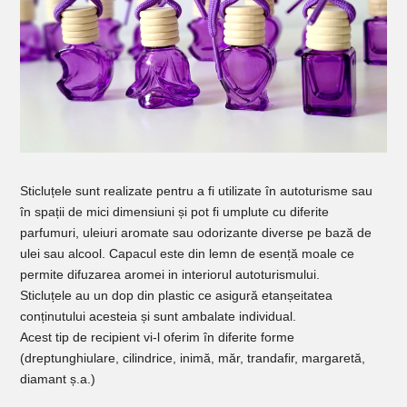
Sticluțele sunt realizate pentru a fi utilizate în autoturisme sau
în spații de mici dimensiuni și pot fi umplute cu diferite
parfumuri, uleiuri aromate sau odorizante diverse pe bază de
ulei sau alcool. Capacul este din lemn de esență moale ce
permite difuzarea aromei in interiorul autoturismului.
Sticluțele au un dop din plastic ce asigură etanșeitatea
conținutului acesteia și sunt ambalate individual.
Acest tip de recipient vi-l oferim în diferite forme
(dreptunghiulare, cilindrice, inimă, măr, trandafir, margaretă,
diamant ș.a.)