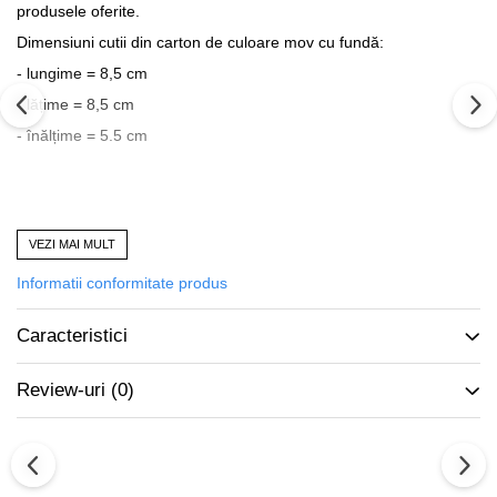
produsele oferite.
Dimensiuni cutii din carton de culoare mov cu fundă:
- lungime = 8,5 cm
- lățime = 8,5 cm
- înălțime = 5.5 cm
VEZI MAI MULT
Produs vândut de
accesoriitopone.ro
Calitate și garanție
Informatii conformitate produs
Mai multe informații:
0773.944.335 / office@accesoriitopone.ro
Caracteristici
Review-uri
(0)