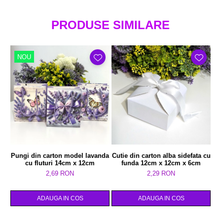
PRODUSE SIMILARE
NOU
Pungi din carton model lavanda
Cutie din carton alba sidefata cu
C
cu fluturi 14cm x 12cm
funda 12cm x 12cm x 6cm
d
2,69 RON
2,29 RON
ADAUGA IN COS
ADAUGA IN COS