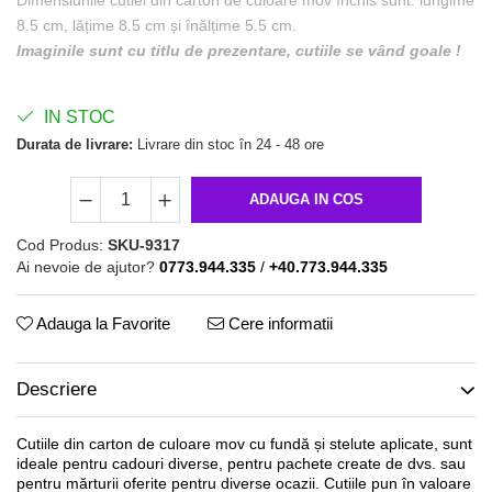
Dimensiunile cutiei din carton de culoare mov închis sunt: lungime
8.5 cm, lățime 8.5 cm și înălțime 5.5 cm.
Imaginile sunt cu titlu de prezentare, cutiile se vând goale !
IN STOC
Durata de livrare:
Livrare din stoc în 24 - 48 ore
ADAUGA IN COS
Cod Produs:
SKU-9317
Ai nevoie de ajutor?
0773.944.335
/
+40.773.944.335
Adauga la Favorite
Cere informatii
Descriere
Cutiile din carton de culoare mov cu fundă și stelute aplicate, sunt
ideale pentru cadouri diverse, pentru pachete create de dvs. sau
pentru mărturii oferite pentru diverse ocazii. Cutiile pun în valoare