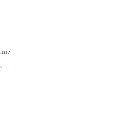
.335 /
us