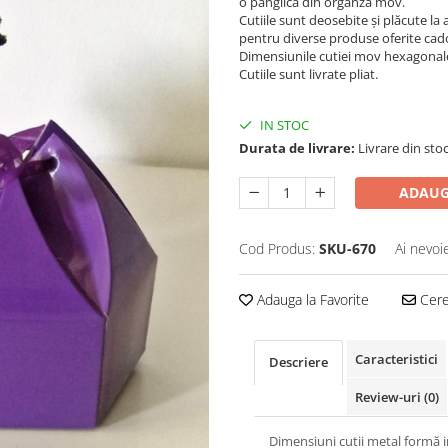
o panglică din organza mov.
Cutiile sunt deosebite și plăcute la 
pentru diverse produse oferite ca
Dimensiunile cutiei mov hexagonale 
Cutiile sunt livrate pliat.
IN STOC
Durata de livrare:
Livrare din stoc
ADAUG
Cod Produs:
SKU-670
Ai nevoi
Adauga la Favorite
Cere 
Caracteristici
Descriere
Review-uri
(0)
Dimensiuni cutii metal formă 