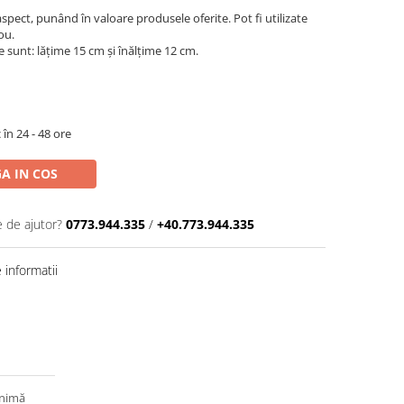
aspect, punând în valoare produsele oferite. Pot fi utilizate
dou.
sunt: lățime 15 cm și înălțime 12 cm.
 în 24 - 48 ore
A IN COS
e de ajutor?
0773.944.335
/
+40.773.944.335
informatii
inimă