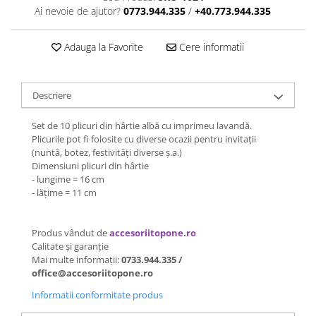
Ai nevoie de ajutor?
0773.944.335
/
+40.773.944.335
Adauga la Favorite
Cere informatii
Descriere
Set de 10 plicuri din hârtie albă cu imprimeu lavandă.
Plicurile pot fi folosite cu diverse ocazii pentru invitații
(nuntă, botez, festivități diverse ș.a.)
Dimensiuni plicuri din hârtie
- lungime = 16 cm
- lățime = 11 cm
Produs vândut de
accesoriitopone.ro
Calitate și garanție
Mai multe informații:
0733.944.335 /
office@accesoriitopone.ro
Informatii conformitate produs