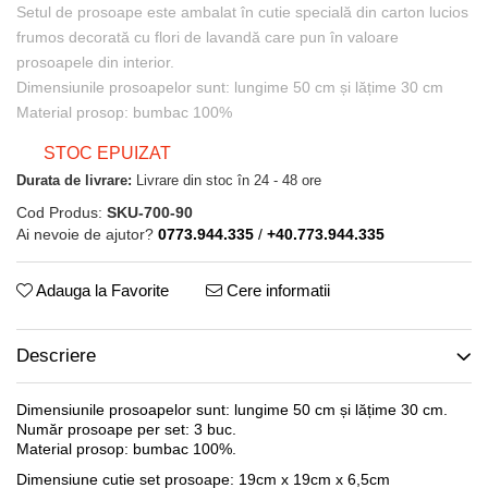
Setul de prosoape este ambalat în cutie specială din carton lucios
frumos decorată cu flori de lavandă care pun în valoare
prosoapele din interior.
Dimensiunile prosoapelor sunt: lungime 50 cm și lățime 30 cm
Material prosop: bumbac 100%
STOC EPUIZAT
Durata de livrare:
Livrare din stoc în 24 - 48 ore
Cod Produs:
SKU-700-90
Ai nevoie de ajutor?
0773.944.335
/
+40.773.944.335
Adauga la Favorite
Cere informatii
Descriere
Dimensiunile prosoapelor sunt: lungime 50 cm și lățime 30 cm.
Număr prosoape per set: 3 buc.
Material prosop: bumbac 100%.
Dimensiune cutie set prosoape: 19cm x 19cm x 6,5cm