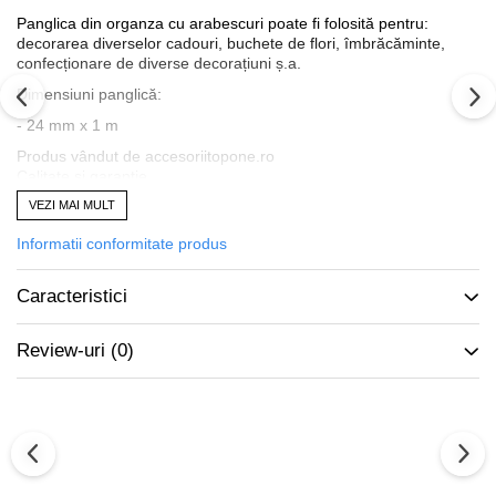
Panglica din organza cu arabescuri poate fi folosită pentru:
decorarea diverselor cadouri, buchete de flori, îmbrăcăminte,
confecționare de diverse decorațiuni ș.a.
Dimensiuni panglică:
- 24 mm x 1 m
Produs vândut de accesoriitopone.ro
Calitate și garanție
Mai multe informații:
0726.469.111 / office@accesoriitopone.ro
VEZI MAI MULT
Informatii conformitate produs
Caracteristici
Review-uri
(0)