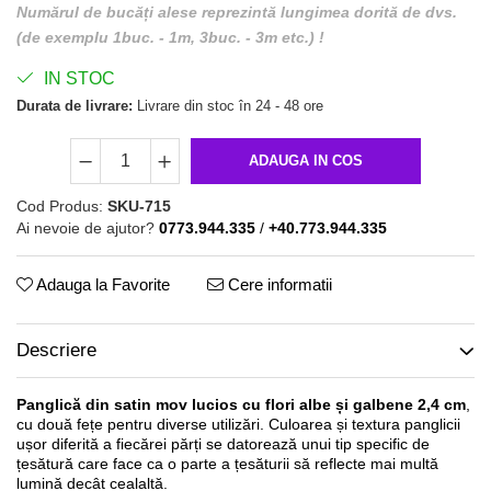
Numărul de bucăți alese reprezintă lungimea dorită de dvs.
(de exemplu 1buc. - 1m, 3buc. - 3m etc.) !
IN STOC
Durata de livrare:
Livrare din stoc în 24 - 48 ore
ADAUGA IN COS
Cod Produs:
SKU-715
Ai nevoie de ajutor?
0773.944.335
/
+40.773.944.335
Adauga la Favorite
Cere informatii
Descriere
Panglică din satin mov lucios cu flori albe și galbene 2,4 cm
,
cu două fețe pentru diverse utilizări. Culoarea și textura panglicii
ușor diferită a fiecărei părți se datorează unui tip specific de
țesătură care face ca o parte a țesăturii să reflecte mai multă
lumină decât cealaltă.