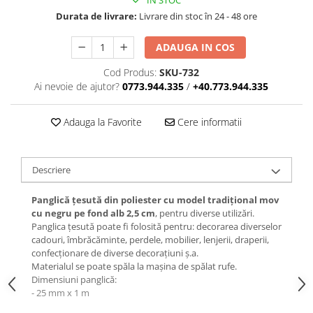
IN STOC
Durata de livrare:
Livrare din stoc în 24 - 48 ore
ADAUGA IN COS
Cod Produs:
SKU-732
Ai nevoie de ajutor?
0773.944.335
/
+40.773.944.335
Adauga la Favorite
Cere informatii
Descriere
Panglică țesută din poliester cu model tradițional mov
cu negru pe fond alb 2,5 cm
, pentru diverse utilizări.
Panglica țesută poate fi folosită pentru: decorarea diverselor
cadouri, îmbrăcăminte, perdele, mobilier, lenjerii, draperii,
confecționare de diverse decorațiuni ș.a.
Materialul se poate spăla la mașina de spălat rufe.
Dimensiuni panglică:
- 25 mm x 1 m