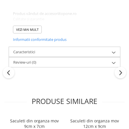
Produs vândut de accesoriitopone.ro
Calitate și garanție
Mai multe informații:
0726.469.111 /
office@accesoriitopone.ro
VEZI MAI MULT
Informatii conformitate produs
Caracteristici
Review-uri
(0)
PRODUSE SIMILARE
Saculeti din organza mov
Saculeti din organza mov
9cm x 7cm
12cm x 9cm