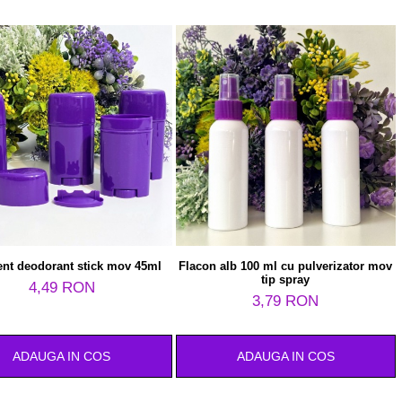
ent deodorant stick mov 45ml
Flacon alb 100 ml cu pulverizator mov
tip spray
4,49 RON
3,79 RON
ADAUGA IN COS
ADAUGA IN COS