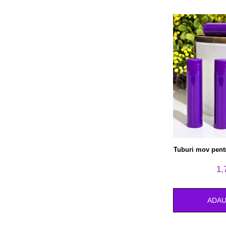
Tuburi mov pent
1,
ADAU