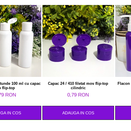
otunde 100 ml cu capac
Capac 24 / 410 filetat mov flip-top
Flacon
b flip-top
cilindric
79 RON
0,79 RON
GA IN COS
ADAUGA IN COS