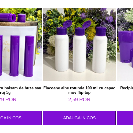
ru balsam de buze sau
Flacoane albe rotunde 100 ml cu capac
Recipi
ruj 5g
mov flip-top
79 RON
2,59 RON
GA IN COS
ADAUGA IN COS