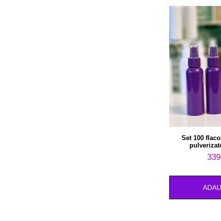
Set 100 flac
pulverizat
339
ADAU