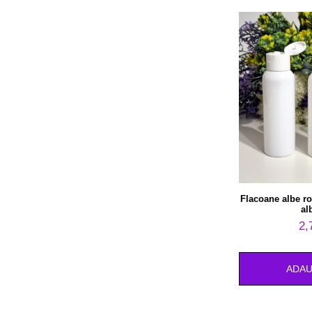
Flacoane albe r
al
2,
ADAU