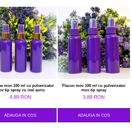
ne mov 100 ml cu pulverizator
Flacon mov 100 ml cu pulverizator
v tip spray cu inel auriu
mov tip spray
4,89 RON
3,89 RON
ADAUGA IN COS
ADAUGA IN COS