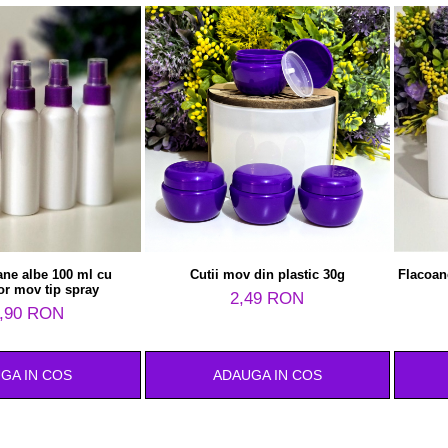
ane albe 100 ml cu
Cutii mov din plastic 30g
Flacoane
or mov tip spray
2,49 RON
,90 RON
GA IN COS
ADAUGA IN COS