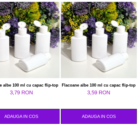
 albe 100 ml cu capac flip-top
Flacoane albe 100 ml cu capac flip-top
3,79 RON
3,59 RON
ADAUGA IN COS
ADAUGA IN COS