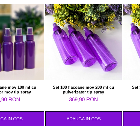
oane mov 100 ml cu
Set 100 flacoane mov 200 ml cu
Set
or mov tip spray
pulverizator tip spray
,90 RON
369,90 RON
GA IN COS
ADAUGA IN COS