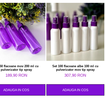
 50 flacoane mov 200 ml cu
Set 100 flacoane albe 100 ml cu
pulverizator tip spray
pulverizator mov tip spray
189,90 RON
307,90 RON
ADAUGA IN COS
ADAUGA IN COS