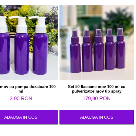
 mov cu pompa dozatoare 100
Set 50 flacoane mov 100 ml cu
ml
pulverizator mov tip spray
3,90 RON
179,90 RON
ADAUGA IN COS
ADAUGA IN COS