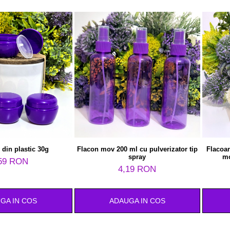
 din plastic 30g
Flacon mov 200 ml cu pulverizator tip
Flacoa
spray
mo
59 RON
4,19 RON
GA IN COS
ADAUGA IN COS