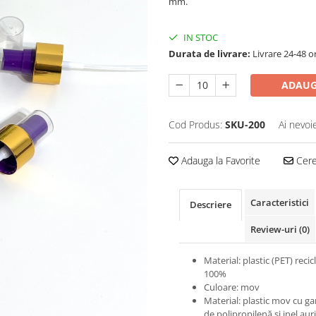
mm.
IN STOC
Durata de livrare:
Livrare 24-48 o
ADAUG
Cod Produs:
SKU-200
Ai nevoi
Adauga la Favorite
Cere 
Caracteristici
Descriere
Review-uri
(0)
Material: plastic (PET) recicl
100%
Culoare: mov
Material: plastic mov cu ga
de polipropilenă și inel aur