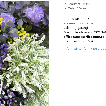
Mărime: 24/410
Tub: 120mm
Produs vândut de
accesoriitopone.ro
Calitate și garanție
Mai multe informații:
0773.944
office@accesoriitopone.ro
Prețurile conțin T.V.A.
Informatii conformitate prod