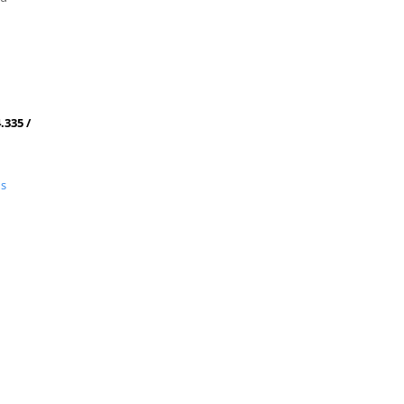
.335 /
us