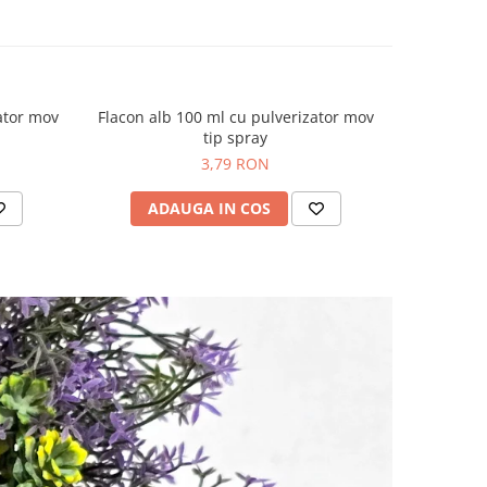
ator mov
Flacon alb 100 ml cu pulverizator mov
Flacon mo
tip spray
3,79 RON
ADAUGA IN COS
AD