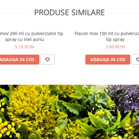
PRODUSE SIMILARE
 mov 200 ml cu pulverizator tip
Flacon mov 100 ml cu pulveriz
spray cu inel auriu
tip spray
5,19 RON
3,89 RON
ADAUGA IN COS
ADAUGA IN COS