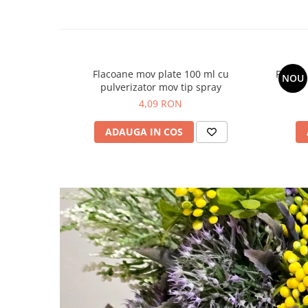
Flacoane mov plate 100 ml cu
Flacon
NOU
pulverizator mov tip spray
4,09 RON
ADAUGA IN COS