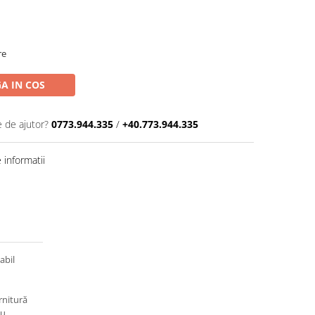
re
A IN COS
e de ajutor?
0773.944.335
/
+40.773.944.335
informatii
abil
rnitură
iu