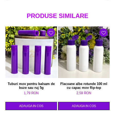
PRODUSE SIMILARE
Tuburi mov pentru balsam de
Flacoane albe rotunde 100 ml
R
buze sau ruj 5g
cu capac mov flip-top
1,79 RON
2,59 RON
ADAUGA IN COS
ADAUGA IN COS