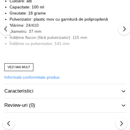
Culoare: alb
Capacitate: 100 ml
Greutate: 18 grame
Pulverizator: plastic mov cu garnitură de polipropilenă
Mărime: 24/410
Diametru: 37 mm
Înălțime flacon (fără pulverizator): 115 mm
Înălțime cu pulverizator: 141 mm
Produs vândut de
accesoriitopone.ro
VEZI MAI MULT
Calitate și garanție
Informatii conformitate produs
Mai multe informații:
0773.944.335 / office@accesoriitopone.ro
Prețurile conțin T.V.A.
Caracteristici
Review-uri
(0)