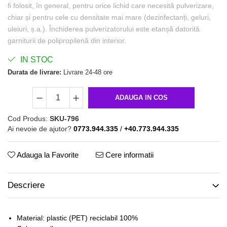
fi folosit, în general, pentru orice lichid care necesită pulverizare,
chiar și pentru cele cu densitate mai mare (dezinfectanți, geluri,
uleiuri, ș.a.). Închiderea pulverizatorului este etanșă datorită
garniturii de polipropilenă din interior.
IN STOC
Durata de livrare:
Livrare 24-48 ore
ADAUGA IN COS
Cod Produs:
SKU-796
Ai nevoie de ajutor?
0773.944.335
/
+40.773.944.335
Adauga la Favorite
Cere informatii
Descriere
Material: plastic (PET) reciclabil 100%