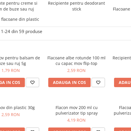
nte pentru creme si
Recipiente pentru deodorant
m de buze sau ruj
stick
Flacoane
 flacoane din plastic
1-
24
din
59
produse
ov pentru balsam de
Flacoane albe rotunde 100 ml
Recipient
ze sau ruj 5g
cu capac mov flip-top
1,79 RON
2,59 RON
A IN COS
ADAUGA IN COS
ADAU
mov din plastic 30g
Flacon mov 200 ml cu
Flaco
pulverizator tip spray
pulveriz
2,59 RON
4,19 RON