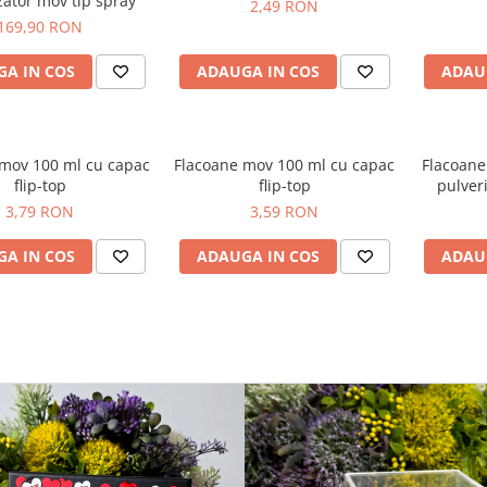
zator mov tip spray
2,49 RON
169,90 RON
A IN COS
ADAUGA IN COS
ADAU
 mov 100 ml cu capac
Flacoane mov 100 ml cu capac
Flacoane
flip-top
flip-top
pulveri
3,79 RON
3,59 RON
A IN COS
ADAUGA IN COS
ADAU