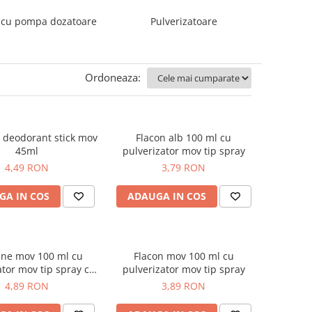
 cu pompa dozatoare
Pulverizatoare
Ordoneaza:
 deodorant stick mov
Flacon alb 100 ml cu
45ml
pulverizator mov tip spray
4,49 RON
3,79 RON
GA IN COS
ADAUGA IN COS
ane mov 100 ml cu
Flacon mov 100 ml cu
ator mov tip spray cu
pulverizator mov tip spray
inel auriu
4,89 RON
3,89 RON