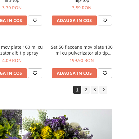
flip-top
flip-top
3,79 RON
3,59 RON
GA IN COS
ADAUGA IN COS
 mov plate 100 ml cu
Set 50 flacoane mov plate 100
zator alb tip spray
ml cu pulverizator alb tip
spray
4,09 RON
199,90 RON
GA IN COS
ADAUGA IN COS
1
2
3