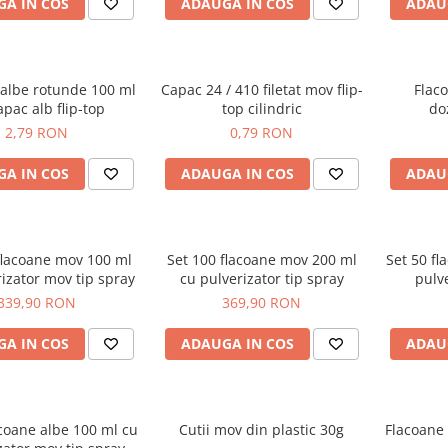
A IN COS
ADAUGA IN COS
ADAU
 albe rotunde 100 ml
Capac 24 / 410 filetat mov flip-
Flac
apac alb flip-top
top cilindric
do
2,79 RON
0,79 RON
A IN COS
ADAUGA IN COS
ADAU
flacoane mov 100 ml
Set 100 flacoane mov 200 ml
Set 50 f
izator mov tip spray
cu pulverizator tip spray
pulve
339,90 RON
369,90 RON
A IN COS
ADAUGA IN COS
ADAU
acoane albe 100 ml cu
Cutii mov din plastic 30g
Flacoane 