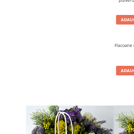
pulveri
ADAUG
Flacoane
ADAUG