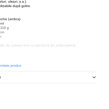
luri, uleiuri, ș.a.).
tilizabile după golire.
nchis (ambra)
 ml
.110 g
 mm
m
astic de culoare mov cu garnitură din polipropilenă
de
accesoriitopone.ro
rmitate produs
ție
ații
0773.944.335
/ office@accesoriitopone.ro
)