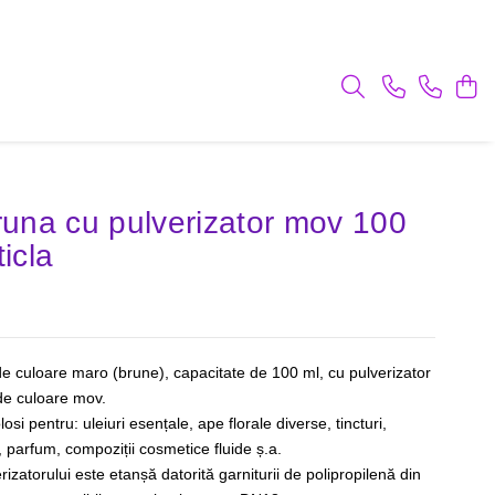
bruna cu pulverizator mov 100
ticla
ă de culoare maro (brune), capacitate de 100 ml, cu pulverizator
de culoare mov.
olosi pentru: uleiuri esențale, ape florale diverse, tincturi,
 parfum, compoziții cosmetice fluide ș.a.
izatorului este etanșă datorită garniturii de polipropilenă din