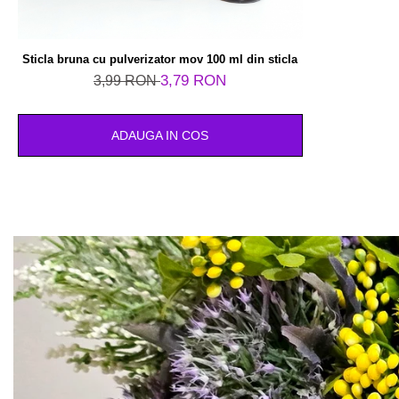
Sticla bruna cu pulverizator mov 100 ml din sticla
3,79 RON
3,99 RON
ADAUGA IN COS