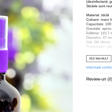
(dezinfectanți, ge
Sticlele sunt reu
Material: sticlă
Culoare: maro î
Capacitate: 100
Greutate: aprox
Înălțime: 110.7
Diametru: 47 m
Gât: DN 18mm
Pulverizator: pl
VEZI MAI MULT
Produs vândut 
Informatii confo
Calitate și garan
Mai multe inform
Review-uri
(0