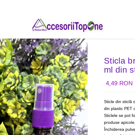
Sticla 
ml din s
4,49 RON
Sticle din sticl
din plastic PET 
Sticlele se pot f
produse apicole,
Închiderea pulver