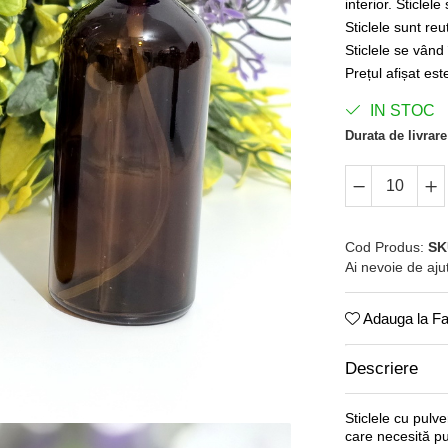
interior. Sticle
Sticlele sunt reu
Sticlele se vând
Prețul afișat es
IN STOC
Durata de livrare
Cod Produs:
SK
Ai nevoie de aju
Adauga la Fa
Descriere
Sticlele cu pulve
care necesită pu