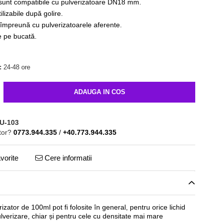
le sunt compatibile cu pulverizatoare DN18 mm.
tilizabile după golire.
 împreună cu pulverizatoarele aferente.
te pe bucată.
:
24-48 ore
ADAUGA IN COS
U-103
tor?
0773.944.335
/
+40.773.944.335
vorite
Cere informatii
rizator de 100ml pot fi folosite în general, pentru orice lichid
lverizare, chiar și pentru cele cu densitate mai mare