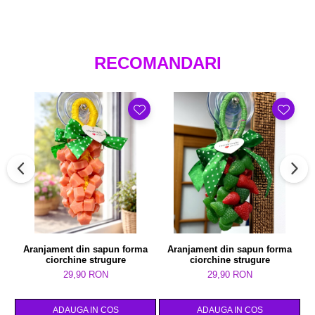
îngrijire naturală și te relaxează. Îți lasă pielea mătăsoasă și
catifelată. Nu conține parabeni.
Dimensiuni ciorchine:
- aprox.23 cm - 24 cm lungime
RECOMANDARI
Ingrediente bază săpun: Aqua, Glycerin, Propylene Glycol,
Sodium Laureth Sulfate, Sodium Stearate, Sorbitol, Sodium
Laurate, Dodium Olivate, Olea Europaea (Extra Virgin Olive Oil*),
Polysorbate 20, Sodium Cholride, Sodium Thiosulfate, Etidronic
Acid
Produs vândut de
Accesoriitopone.ro
Calitate și garanție
Mai multe informații:
0773.944.335
/
office@accesoriitopone.ro
Prețurile afișate conțin T.V.A.
Aranjament din sapun forma
Aranjament din sapun forma
ciorchine strugure
ciorchine strugure
29,90 RON
29,90 RON
ADAUGA IN COS
ADAUGA IN COS