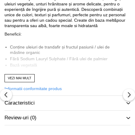
uleiuri vegetale, unturi hrănitoare și arome delicate, pentru o
experiență de îngrijire pură și autentică. Descoperă combinații
unice de culori, texturi și parfumuri, perfecte pentru uz personal
sau pentru a oferi un cadou special. Create din baza melt&pour
transparenta sau albă, foarte moale si hidratantă
Beneficii:
Conține uleiuri de trandafir și fructul pasiunii / ulei de
măsline organic
Fără Sodium Lauryl Sulphate / Fără ulei de palmier
Bază vegetală
Hidratează intens și nu usucă pielea. Hipoalergenic
Spumă densă și fină
VEZI MAI MULT
Ideale pentru piele sensibilă
Informatii conformitate produs
Bazat pe o formulă dezvoltată de specialiști în industria
săpunurilor artizanale
Nu se micsoreaza pentru perioade lungi de timp in conditii
Caracteristici
de depozitare corespunzatoare
Claritatea ridicată a bazei permite integrarea facilă a coloranților
Review-uri
(0)
strălucitori și accentuează detaliile decorative în aceste săpunuri
turnate manual. Florile din săpunul solid sunt realizate artizanal și
recomandate pentru toate tipurile de piele. Conferă pielii o