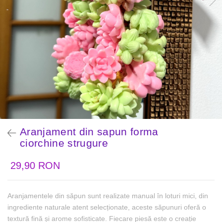
Aranjament din sapun forma
ciorchine strugure
29,90 RON
Aranjamentele din săpun sunt realizate manual în loturi mici, din
ingrediente naturale atent selecționate, aceste săpunuri oferă o
textură fină și arome sofisticate. Fiecare piesă este o creație