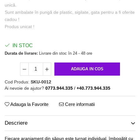
unică.
Sunt ambalate în pungă de plastic, sigilate, gata pentru a fi oferite
cadou !
Produs unicat !
IN STOC
Durata de livrare:
Livrare din stoc în 24 - 48 ore
ADAUGA IN COS
Cod Produs:
SKU-0012
Ai nevoie de ajutor?
0773.944.335
/
+40.773.944.335
Adauga la Favorite
Cere informatii
Descriere
Fiecare aranjament din săpun este turnat individual, îmbogățit cu