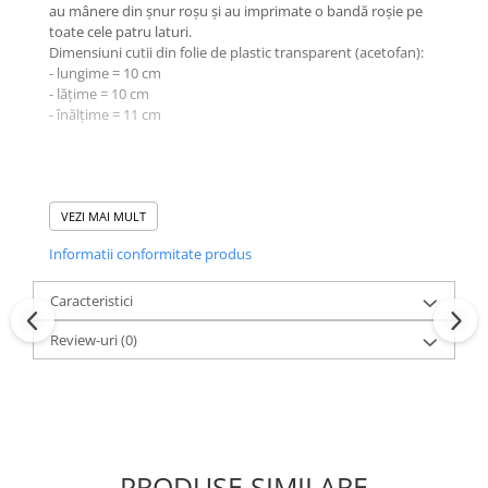
au mânere din șnur roșu și au imprimate o bandă roșie pe
toate cele patru laturi.
Dimensiuni cutii din folie de plastic transparent (acetofan):
- lungime = 10 cm
- lățime = 10 cm
- înălțime = 11 cm
Produs vândut de
accesoriitopone.ro
Calitate și garanție
VEZI MAI MULT
Mai multe informații:
0773.944.335 /
Informatii conformitate produs
office@accesoriitopone.ro
Caracteristici
Review-uri
(0)
PRODUSE SIMILARE