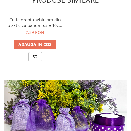
Cutie dreptunghiulara din
plastic cu banda rosie 10cm
x 10cm x 12 cm
2,39 RON
ADAUGA IN COS