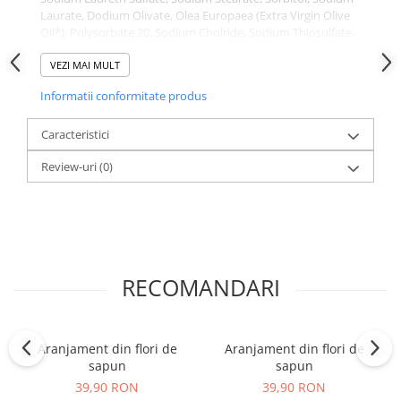
Laurate, Dodium Olivate, Olea Europaea (Extra Virgin Olive
Oil*), Polysorbate 20, Sodium Cholride, Sodium Thiosulfate,
Etidronic Acid
VEZI MAI MULT
Informatii conformitate produs
Produs vândut de
Accesoriitopone.ro
Calitate și garanție
Mai multe
Caracteristici
informații:
0773.944.335
/
office@accesoriitopone.ro
Review-uri
(0)
Prețurile afișate conțin T.V.A.
RECOMANDARI
Aranjament din flori de
Aranjament din flori de
sapun
sapun
39,90 RON
39,90 RON