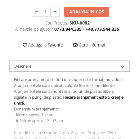
ADAUGA IN COS
Cod Produs:
SKU-0082
Ai nevoie de ajutor?
0773.944.335
/
+40.773.944.335
Adauga la Favorite
Cere informatii
Descriere
Fiecare aranjament cu flori din săpun este turnat individual.
Aranjamentele sunt unicat, culorile florilor fiind diferite.
Aranjamentele sunt montate în boluri de plastic albe și
sigilate în pungi de plastic.
Fiecare aranjament este o creație
unică.
Dimensiuni aranjament:
- lățime aprox. 13 cm
- înălțime aprox. 12 - 15 cm
Ingrediente bază săpun: Aqua, Glycerin, Propylene Glycol,
Sodium Laureth Sulfate, Sodium Stearate, Sorbitol, Sodium