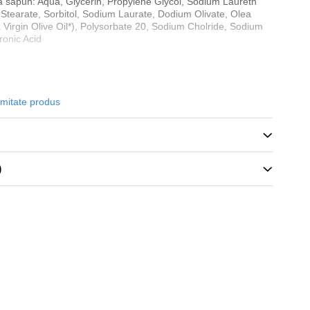
ă săpun: Aqua, Glycerin, Propylene Glycol, Sodium Laureth
 Stearate, Sorbitol, Sodium Laurate, Dodium Olivate, Olea
Virgin Olive Oil*), Polysorbate 20, Sodium Cholride, Sodium
ronic Acid
de
Accesoriitopone.ro
ție
rmitate produs
ații:
0773.944.335
/
office@accesoriitopone.ro
 conțin T.V.A.
)