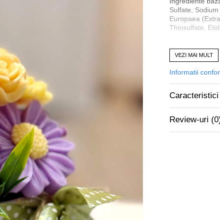
Ingrediente baz
Sulfate, Sodium
Europaea (Extra 
Thiosulfate, Etid
VEZI MAI MULT
Produs vândut 
Calitate și garan
Informatii confo
Mai multe inform
Prețurile afișate
Caracteristici
Review-uri
(0