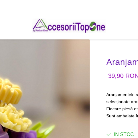
Aranjam
39,90 RO
Aranjamentele su
selecționate aran
Fiecare piesă es
Sunt ambalate în 
IN STOC