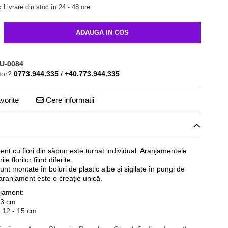
:
Livrare din stoc în 24 - 48 ore
ADAUGA IN COS
U-0084
tor?
0773.944.335
/
+40.773.944.335
vorite
Cere informatii
nt cu flori din săpun este turnat individual. Aranjamentele
le florilor fiind diferite.
nt montate în boluri de plastic albe și sigilate în pungi de
aranjament este o creație unică.
jament:
13 cm
. 12 - 15 cm