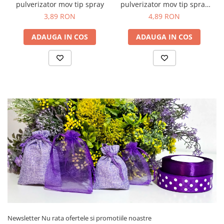
pulverizator mov tip spray
pulverizator mov tip spray
cu inel auriu
3,89 RON
4,89 RON
ADAUGA IN COS
ADAUGA IN COS
Newsletter
Nu rata ofertele si promotiile noastre