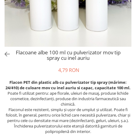
Flacoane albe 100 ml cu pulverizator mov tip
spray cu inel auriu
4,79 RON
Flacon PET din plastic alb cu pulverizator tip spray (mărime:
24/410) de culoare mov cu inel auriu si capac, capacitate 100 ml.
Poate fi utilizat pentru: ape florale, uleiuri de masaj, produse lichide
cosmetice, dezinfectanți, produse din industria farmaceutică sau
chimică.
Flaconul este rezistent, simplu și ușor de umplut și utilizat. Poate fi
folosit, în general, pentru orice lichid care necesită pulverizare, chiar și
pentru cele cu densitate mai mare (dezinfectanți, geluri, uleiuri, ș.a.).
Închiderea pulverizatorului este etanșă datorită garniturii de
polipropilenă din interior.