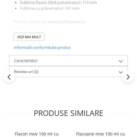
Înălțime flacon (fără pulverizator): 115 mm
Înălțime cu pulverizator: 141 mm
Produs vândut de
accesoriitopone.ro
Calitate și garanție
Mai multe informații:
0773.944.335 /
VEZI MAI MULT
office@accesoriitopone.ro
Prețurile conțin T.V.A.
Informatii conformitate produs
Caracteristici
Review-uri
(0)
PRODUSE SIMILARE
Flacon mov 100 ml cu
Flacoane mov 100 ml cu