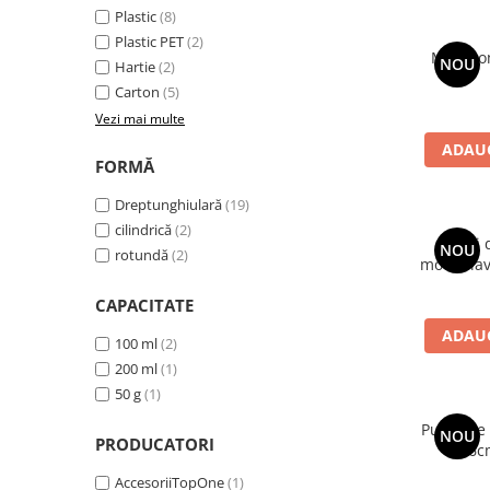
Plastic
(8)
Plastic PET
(2)
Mini bo
NOU
Hartie
(2)
Carton
(5)
Vezi mai multe
ADAUG
FORMĂ
Dreptunghiulară
(19)
cilindrică
(2)
Pungi d
NOU
rotundă
(2)
model la
CAPACITATE
ADAUG
100 ml
(2)
200 ml
(1)
50 g
(1)
Pungi de 
NOU
PRODUCATORI
26c
AccesoriiTopOne
(1)