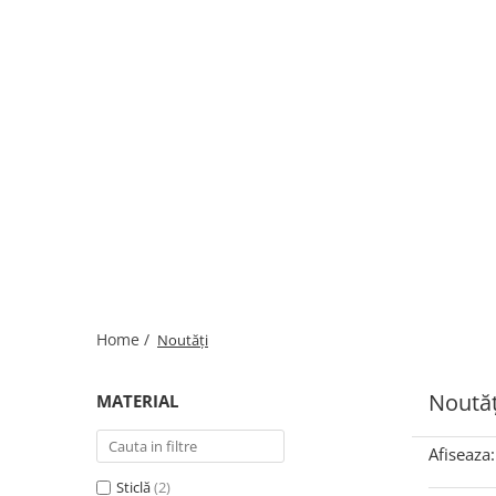
Home /
Noutăți
Noutăț
MATERIAL
Afiseaza:
Sticlă
(2)