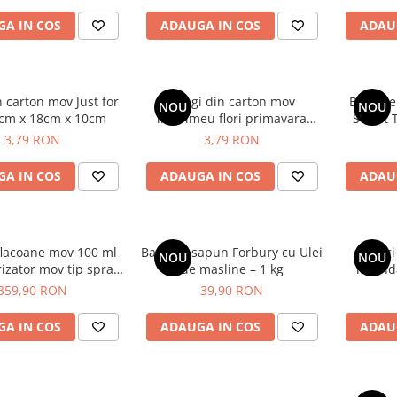
A IN COS
ADAUGA IN COS
ADAU
 carton mov Just for
Pungi din carton mov
Baza de
NOU
NOU
cm x 18cm x 10cm
imprimeu flori primavara
Sweat T
23cm x 18cm x 8cm
3,79 RON
3,79 RON
A IN COS
ADAUGA IN COS
ADAU
flacoane mov 100 ml
Baza de sapun Forbury cu Ulei
Pungi
NOU
NOU
izator mov tip spray
de masline – 1 kg
lavand
cu inel auriu
359,90 RON
39,90 RON
A IN COS
ADAUGA IN COS
ADAU