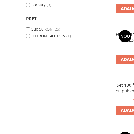
Forbury
(3)
ADAUG
PRET
Sub 50 RON
(25)
Pungi din
300 RON - 400 RON
(1)
NOU
You 23
ADAUG
Set 100 
cu pulver
ADAUG