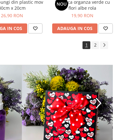
pungi din plastic mov
Panglica organza verde cu
NOU
30cm x 20cm
flori albe rola
26,90 RON
19,90 RON
GA IN COS
ADAUGA IN COS
1
2