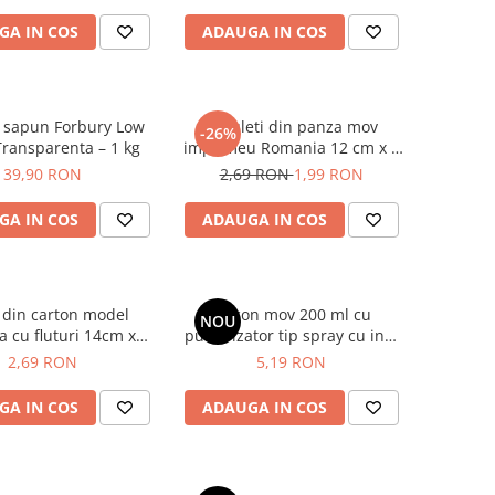
GA IN COS
ADAUGA IN COS
 sapun Forbury Low
Saculeti din panza mov
-26%
ransparenta – 1 kg
imprimeu Romania 12 cm x 9
cm
39,90 RON
2,69 RON
1,99 RON
GA IN COS
ADAUGA IN COS
 din carton model
Flacon mov 200 ml cu
NOU
a cu fluturi 14cm x
pulverizator tip spray cu inel
12cm
auriu
2,69 RON
5,19 RON
GA IN COS
ADAUGA IN COS