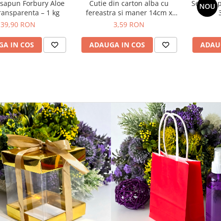
 sapun Forbury Aloe
Cutie din carton alba cu
Set 100 
NOU
ransparenta – 1 kg
fereastra si maner 14cm x
10cm x 10cm
39,90 RON
3,59 RON
A IN COS
ADAUGA IN COS
ADAU