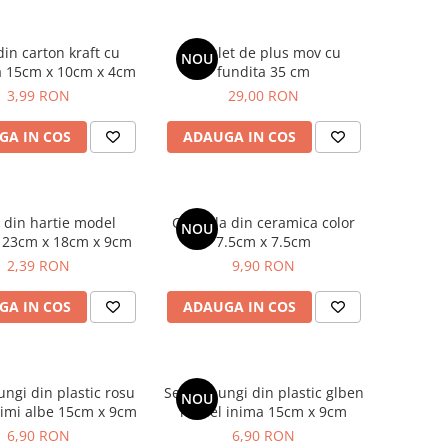
din carton kraft cu
Ursulet de plus mov cu
NOU
a 15cm x 10cm x 4cm
fundita 35 cm
3,99 RON
29,00 RON
GA IN COS
ADAUGA IN COS
 din hartie model
Candela din ceramica color
NOU
 23cm x 18cm x 9cm
7.5cm x 7.5cm
2,39 RON
9,90 RON
GA IN COS
ADAUGA IN COS
ungi din plastic rosu
Set 50 pungi din plastic glben
NOU
imi albe 15cm x 9cm
model inima 15cm x 9cm
6,90 RON
6,90 RON