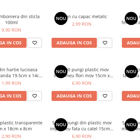
mboniera din sticla
Borcan cu capac metalic
Cutie 
NOU
NOU
100ml
fereastr
2,99 RON
9,90 RON
A IN COS
ADAUGA IN COS
ADAU
in hartie lucioasa
Set 100 pungi plastic mov
Pungi
NOU
NOU
vanda 19.5cm x 14cm
imprimeu flori mov 15cm x
lavanda
x 7cm
9cm
1,99 RON
6,90 RON
A IN COS
ADAUGA IN COS
ADAU
plastic transparente
Set 50 pungi din plastic mov
Set 50 p
NOU
NOU
m x 18cm x 8cm
imprimeu fata cu catel 15cm x
model in
9cm
2,90 RON
6,90 RON