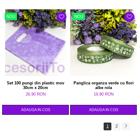
NOU
NOU
Set 100 pungi din plastic mov
Panglica organza verde cu flori
30cm x 20cm
albe rola
26,90 RON
19,90 RON
ADAUGA IN COS
ADAUGA IN COS
1
2