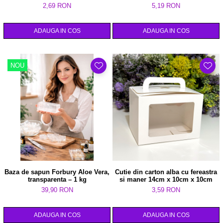
2,69 RON
5,19 RON
ADAUGA IN COS
ADAUGA IN COS
NOU
Baza de sapun Forbury Aloe Vera,
Cutie din carton alba cu fereastra
transparenta – 1 kg
si maner 14cm x 10cm x 10cm
39,90 RON
3,59 RON
ADAUGA IN COS
ADAUGA IN COS