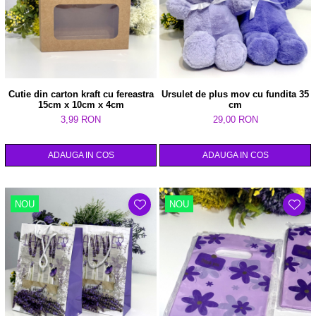
Cutie din carton kraft cu fereastra
Ursulet de plus mov cu fundita 35
15cm x 10cm x 4cm
cm
3,99 RON
29,00 RON
ADAUGA IN COS
ADAUGA IN COS
NOU
NOU