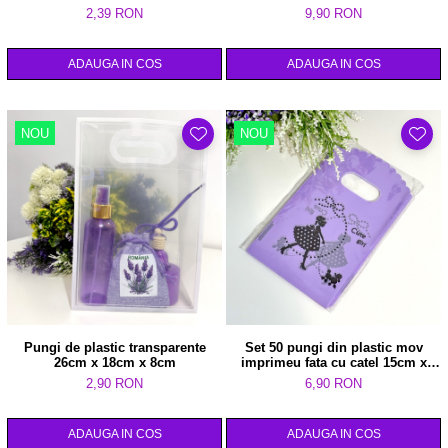
2,39 RON
9,90 RON
ADAUGA IN COS
ADAUGA IN COS
NOU
NOU
Pungi de plastic transparente
Set 50 pungi din plastic mov
26cm x 18cm x 8cm
imprimeu fata cu catel 15cm x
9cm
2,90 RON
6,90 RON
ADAUGA IN COS
ADAUGA IN COS