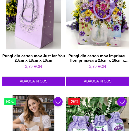
Pungi din carton mov Just for You
Pungi din carton mov imprimeu
23cm x 18cm x 10cm
flori primavara 23cm x 18cm x
8cm
3,79 RON
3,79 RON
ADAUGA IN COS
ADAUGA IN COS
NOU
-26%