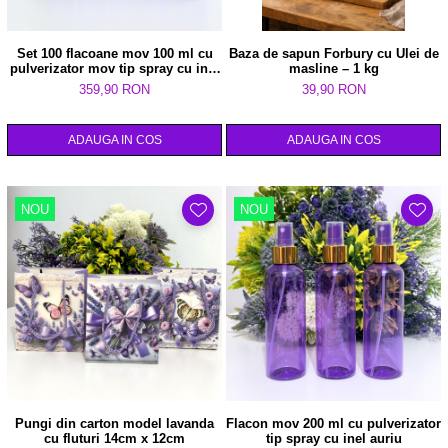
Set 100 flacoane mov 100 ml cu
Baza de sapun Forbury cu Ulei de
pulverizator mov tip spray cu inel
masline – 1 kg
auriu
359,90 RON
39,90 RON
ADAUGA IN COS
ADAUGA IN COS
NOU
NOU
Pungi din carton model lavanda
Flacon mov 200 ml cu pulverizator
cu fluturi 14cm x 12cm
tip spray cu inel auriu