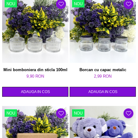
NOU
NOU
Mini bomboniera din sticla 100ml
Borcan cu capac metalic
9,90 RON
2,99 RON
ADAUGA IN COS
ADAUGA IN COS
NOU
NOU