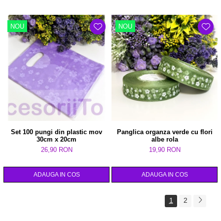
NOU
NOU
Set 100 pungi din plastic mov
Panglica organza verde cu flori
30cm x 20cm
albe rola
26,90 RON
19,90 RON
ADAUGA IN COS
ADAUGA IN COS
1
2