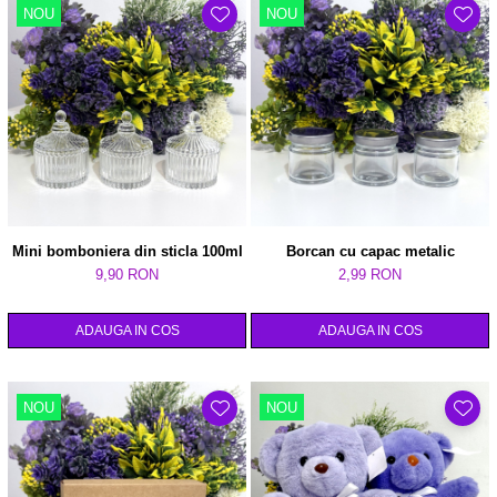
NOU
NOU
Mini bomboniera din sticla 100ml
Borcan cu capac metalic
9,90 RON
2,99 RON
ADAUGA IN COS
ADAUGA IN COS
NOU
NOU