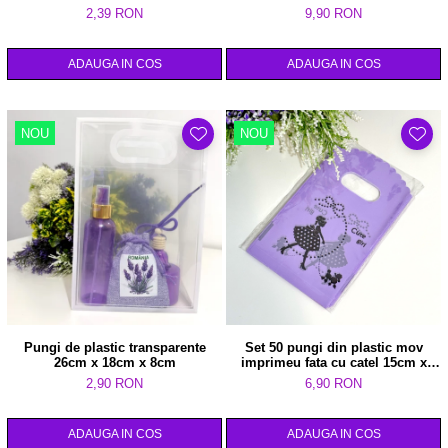
2,39 RON
9,90 RON
ADAUGA IN COS
ADAUGA IN COS
NOU
NOU
Pungi de plastic transparente
Set 50 pungi din plastic mov
26cm x 18cm x 8cm
imprimeu fata cu catel 15cm x
9cm
2,90 RON
6,90 RON
ADAUGA IN COS
ADAUGA IN COS