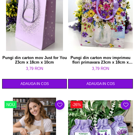
Pungi din carton mov Just for You
Pungi din carton mov imprimeu
23cm x 18cm x 10cm
flori primavara 23cm x 18cm x
8cm
3,79 RON
3,79 RON
ADAUGA IN COS
ADAUGA IN COS
NOU
-26%