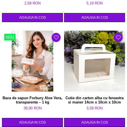
2,69 RON
5,19 RON
ADAUGA IN COS
ADAUGA IN COS
NOU
Baza de sapun Forbury Aloe Vera,
Cutie din carton alba cu fereastra
transparenta – 1 kg
si maner 14cm x 10cm x 10cm
39,90 RON
3,59 RON
ADAUGA IN COS
ADAUGA IN COS