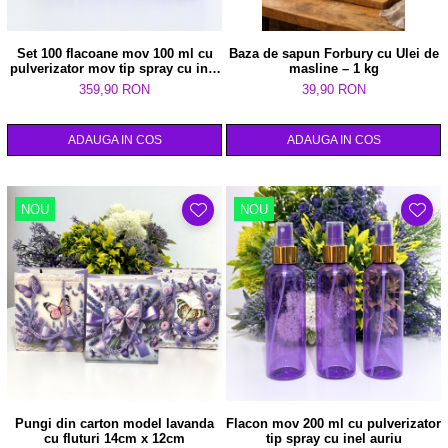
Set 100 flacoane mov 100 ml cu
Baza de sapun Forbury cu Ulei de
pulverizator mov tip spray cu inel
masline – 1 kg
auriu
359,90 RON
39,90 RON
ADAUGA IN COS
ADAUGA IN COS
NOU
NOU
Pungi din carton model lavanda
Flacon mov 200 ml cu pulverizator
cu fluturi 14cm x 12cm
tip spray cu inel auriu