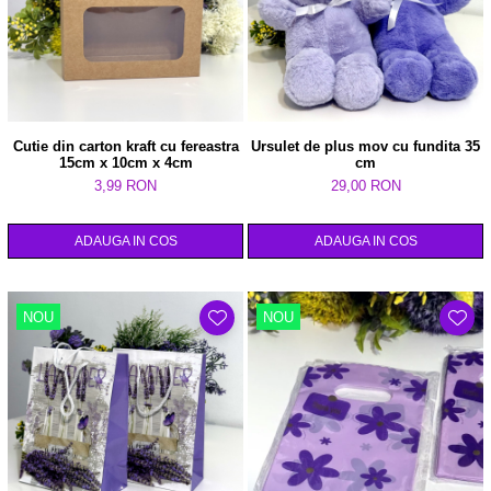
Cutie din carton kraft cu fereastra
Ursulet de plus mov cu fundita 35
15cm x 10cm x 4cm
cm
3,99 RON
29,00 RON
ADAUGA IN COS
ADAUGA IN COS
NOU
NOU