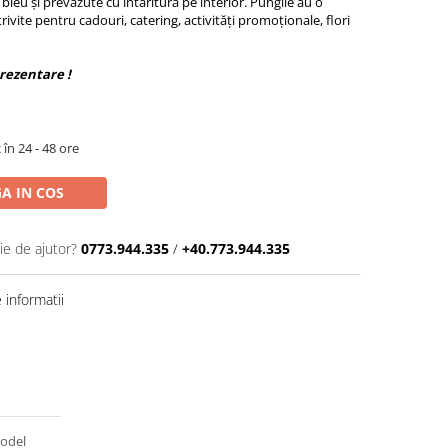
leu și prevăzute cu întăritură pe interior. Pungile au o
ivite pentru cadouri, catering, activități promoționale, flori
prezentare !
 în 24 - 48 ore
A IN COS
ie de ajutor?
0773.944.335
/
+40.773.944.335
informatii
model