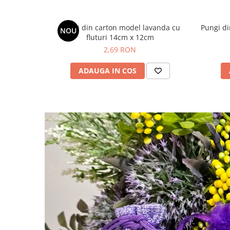
Pungi din carton model lavanda cu
Pungi di
NOU
fluturi 14cm x 12cm
2,69 RON
ADAUGA IN COS