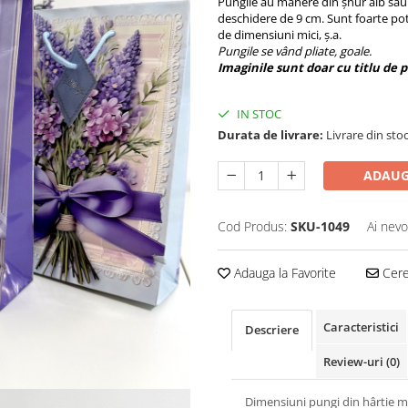
Pungile au mânere din șnur alb sau b
deschidere de 9 cm. Sunt foarte potr
de dimensiuni mici, ș.a.
Pungile se vând pliate, goale.
Imaginile sunt doar cu titlu de 
IN STOC
Durata de livrare:
Livrare din stoc
ADAUG
Cod Produs:
SKU-1049
Ai nevo
Adauga la Favorite
Cere 
Caracteristici
Descriere
Review-uri
(0)
Dimensiuni pungi din hârtie 