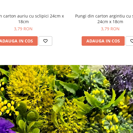
n carton auriu cu sclipici 24cm x
Pungi din carton argintiu cu s
18cm
24cm x 18cm
3,79 RON
3,79 RON
ADAUGA IN COS
ADAUGA IN COS