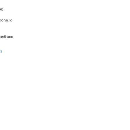
e)
pone.ro
ice@accesoriitopone.ro
us