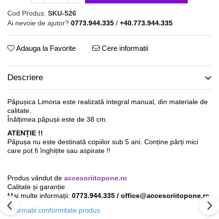
Cod Produs:
SKU-526
Ai nevoie de ajutor?
0773.944.335
/
+40.773.944.335
Adauga la Favorite
Cere informatii
Descriere
Păpușica Limona este realizată integral manual, din materiale de
calitate.
Înălțimea păpușii este de 38 cm.
ATENȚIE !!
Păpușa nu este destinată copiilor sub 5 ani. Conține părți mici
care pot fi înghițite sau aspirate !!
Produs vândut de
accesoriitopone.ro
Calitate și garanție
Mai multe informații:
0773.944.335 / office@accesoriitopone.ro
Informatii conformitate produs