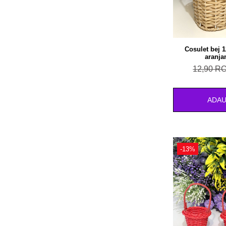
Cosulet bej 
aranja
12,90 R
ADAU
-13%