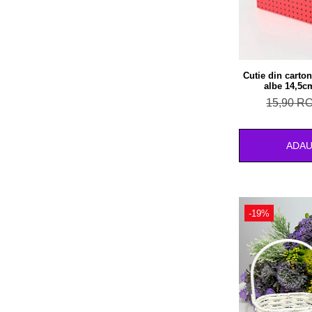
Cutie din carton
albe 14,5c
15,90 R
ADAU
-19%