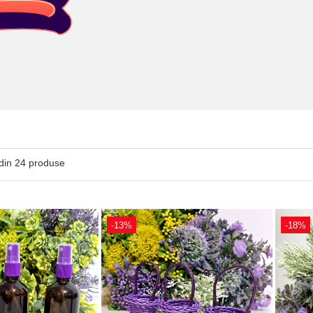
din
24
produse
-13%
-18%