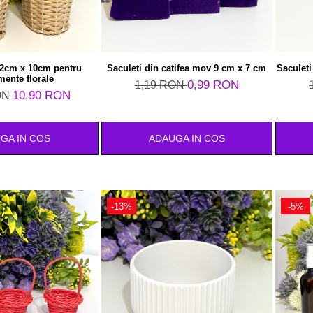
12cm x 10cm pentru
Saculeti din catifea mov 9 cm x 7 cm
Saculeti
mente florale
0,99 RON
1,19 RON
10,90 RON
ON
GA IN COS
ADAUGA IN COS
-13%
-5%