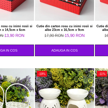
 rosu cu inimi rosii si
Cutie din carton rosu cu inimi rosii si
Cutie d
m x 14,5cm x 6cm
albe 23cm x 16,5cm x 9cm
alb
13,90 RON
15,90 RON
ON
17,90 RON
1
GA IN COS
ADAUGA IN COS
-19%
-11%