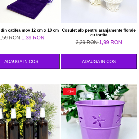
 din catifea mov 12 cm x 10 cm
Cosulet alb pentru aranjamente florale
cu tortita
1,39 RON
1,59 RON
1,99 RON
2,29 RON
ADAUGA IN COS
ADAUGA IN COS
-20%