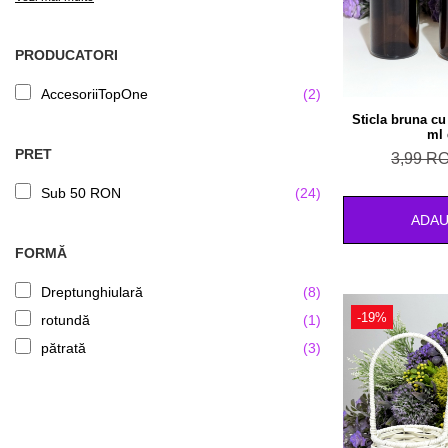
PRODUCATORI
AccesoriiTopOne
(2)
Sticla bruna cu
ml 
PRET
3,99 R
Sub 50 RON
(24)
ADAU
FORMĂ
Dreptunghiulară
(8)
-19%
rotundă
(1)
pătrată
(3)