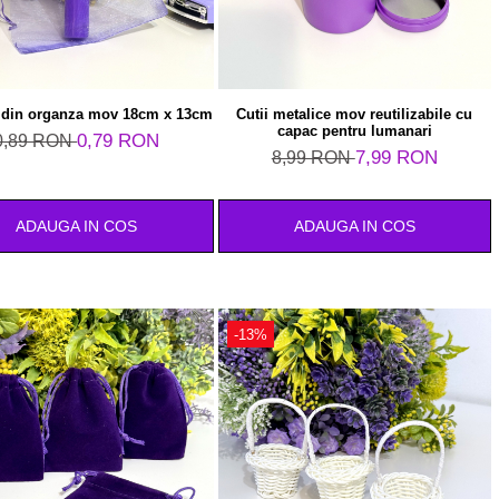
i din organza mov 18cm x 13cm
Cutii metalice mov reutilizabile cu
capac pentru lumanari
0,79 RON
0,89 RON
7,99 RON
8,99 RON
ADAUGA IN COS
ADAUGA IN COS
-13%