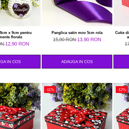
 9cm x 9cm pentru
Panglica satin mov 5cm rola
Cutie d
mente florale
a
13,90 RON
15,90 RON
12,90 RON
ON
1
GA IN COS
ADAUGA IN COS
-11%
-12%