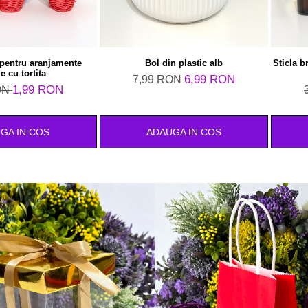
 pentru aranjamente
Bol din plastic alb
Sticla b
le cu tortita
6,99 RON
7,99 RON
1,99 RON
ON
GA IN COS
ADAUGA IN COS