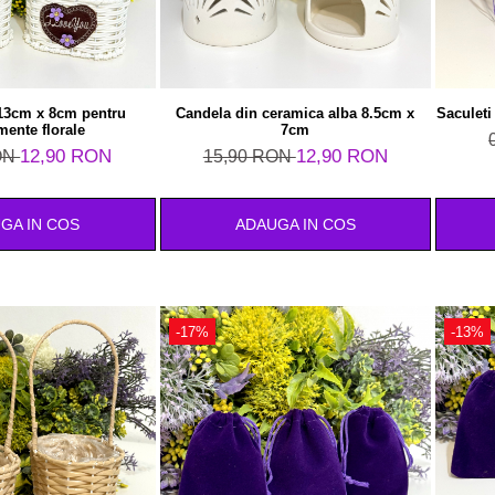
 13cm x 8cm pentru
Candela din ceramica alba 8.5cm x
Saculet
mente florale
7cm
12,90 RON
12,90 RON
ON
15,90 RON
GA IN COS
ADAUGA IN COS
-17%
-13%