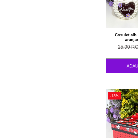
Cosulet alb
aranja
15,90 R
ADAU
-13%