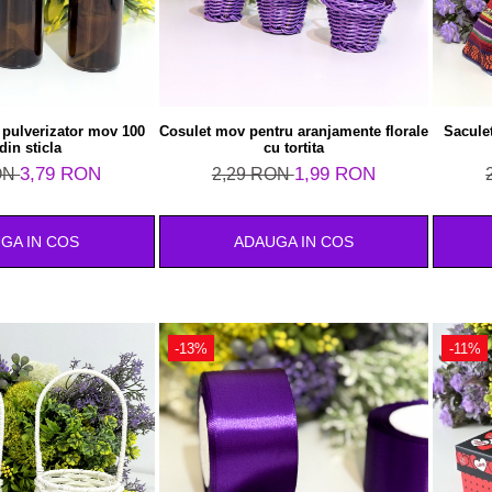
 pulverizator mov 100
Cosulet mov pentru aranjamente florale
Saculet
din sticla
cu tortita
3,79 RON
1,99 RON
ON
2,29 RON
GA IN COS
ADAUGA IN COS
-13%
-11%