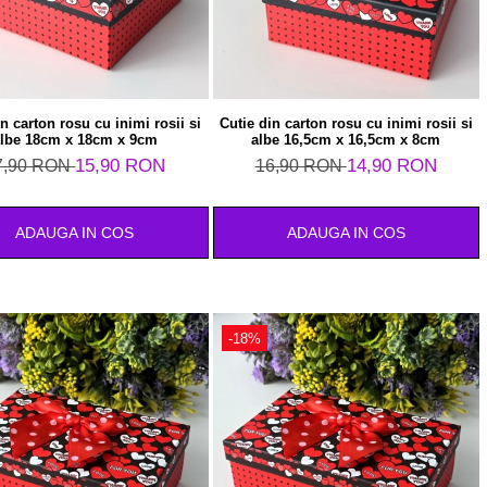
in carton rosu cu inimi rosii si
Cutie din carton rosu cu inimi rosii si
lbe 18cm x 18cm x 9cm
albe 16,5cm x 16,5cm x 8cm
15,90 RON
14,90 RON
7,90 RON
16,90 RON
ADAUGA IN COS
ADAUGA IN COS
-18%