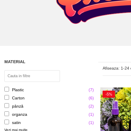
MATERIAL
Afiseaza:
1-
24
Plastic
(7)
-5%
Carton
(6)
pânză
(2)
organza
(1)
satin
(1)
Vezi mai multe