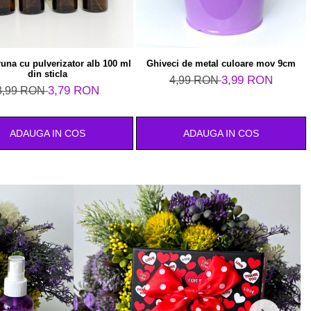
runa cu pulverizator alb 100 ml
Ghiveci de metal culoare mov 9cm
din sticla
3,99 RON
4,99 RON
3,79 RON
3,99 RON
ADAUGA IN COS
ADAUGA IN COS