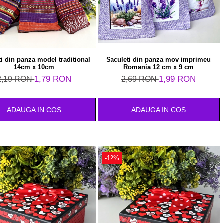
i din panza model traditional
Saculeti din panza mov imprimeu
14cm x 10cm
Romania 12 cm x 9 cm
1,79 RON
1,99 RON
2,19 RON
2,69 RON
ADAUGA IN COS
ADAUGA IN COS
-12%