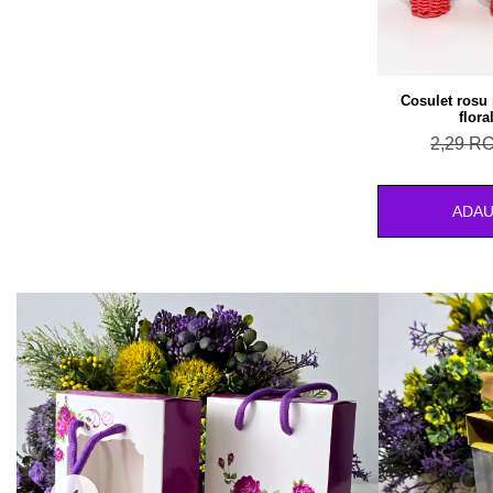
Cosulet rosu
flora
2,29 R
ADAU