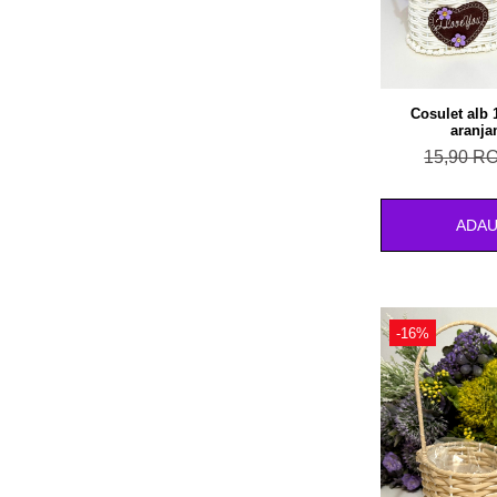
Cosulet alb
aranja
15,90 R
ADAU
-16%