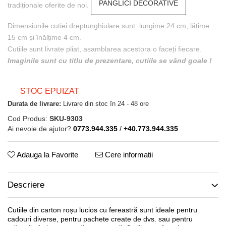
PANGLICI DECORATIVE
tradiționale oferite de noi.
Dimensiunile cutiei dreptunghiulare sunt: lungime 24 cm, lățime
15 cm și înălțime 4 cm.
Cutiile sunt livrate pliat, asamblarea acestora o faceți fiecare.
Imaginile sunt cu titlu de prezentare, cutiile se vând goale !
STOC EPUIZAT
Durata de livrare:
Livrare din stoc în 24 - 48 ore
Cod Produs:
SKU-9303
Ai nevoie de ajutor?
0773.944.335
/
+40.773.944.335
Adauga la Favorite
Cere informatii
Descriere
Cutiile din carton roșu lucios cu fereastră sunt ideale pentru
cadouri diverse, pentru pachete create de dvs. sau pentru