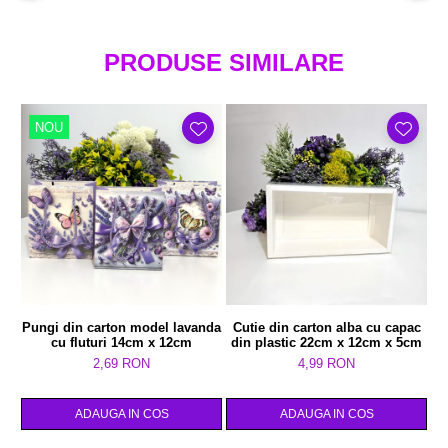
PRODUSE SIMILARE
NOU
Pungi din carton model lavanda
Cutie din carton alba cu capac
P
cu fluturi 14cm x 12cm
din plastic 22cm x 12cm x 5cm
2,69 RON
4,99 RON
ADAUGA IN COS
ADAUGA IN COS