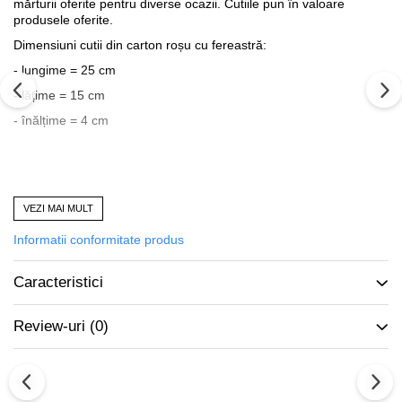
mărturii oferite pentru diverse ocazii. Cutiile pun în valoare
produsele oferite.
Dimensiuni cutii din carton roșu cu fereastră:
- lungime = 25 cm
- lățime = 15 cm
- înălțime = 4 cm
VEZI MAI MULT
Produs vândut de
accesoriitopone.ro
Calitate și garanție
Informatii conformitate produs
Mai multe informații:
0773.944.335 / office@accesoriitopone.ro
Caracteristici
Review-uri
(0)