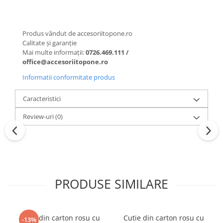
Produs vândut de accesoriitopone.ro
Calitate și garanție
Mai multe informații:
0726.469.111 /
office@accesoriitopone.ro
Informatii conformitate produs
Caracteristici
Review-uri
(0)
PRODUSE SIMILARE
Cutie din carton rosu cu
Cutie din carton rosu cu
-13%