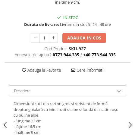
înălțime 9 cm.
IN STOC
Durata de livrare:
Livrare din stoc în 24 - 48 ore
ADAUGA IN COS
Cod Produs:
SKU-927
Ai nevoie de ajutor?
0773.944.335
/
+40.773.944.335
Adauga la Favorite
Cere informatii
Descriere
Dimensiuni cutii din carton gros și rezistent de formă
dreptunghiulară cu inimi rosii si albe si fundă din satin roșu
cu buline albe.
- lungime 23 cm
- lățime 16,5 cm
- înălțime 9 cm