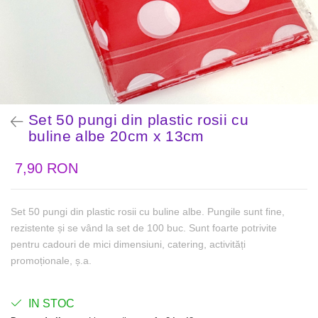
Set 50 pungi din plastic rosii cu
buline albe 20cm x 13cm
7,90 RON
Set 50 pungi din plastic rosii cu buline albe. Pungile sunt fine,
rezistente și se vând la set de 100 buc. Sunt foarte potrivite
pentru cadouri de mici dimensiuni, catering, activități
promoționale, ș.a.
IN STOC