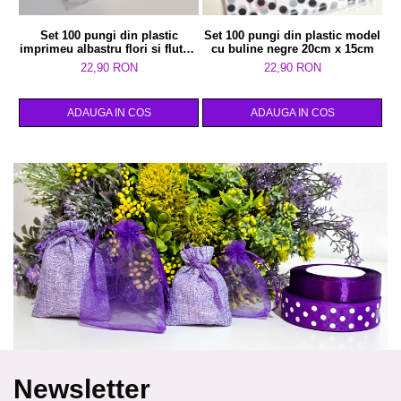
Set 100 pungi din plastic
Set 100 pungi din plastic model
imprimeu albastru flori si fluturi
cu buline negre 20cm x 15cm
20cm x 15cm
22,90 RON
22,90 RON
ADAUGA IN COS
ADAUGA IN COS
Newsletter