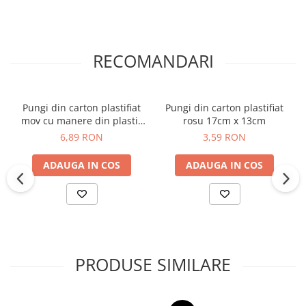
RECOMANDARI
Pungi din carton plastifiat
Pungi din carton plastifiat
mov cu manere din plastic
rosu 17cm x 13cm
22cm x 13,5cm
6,89 RON
3,59 RON
ADAUGA IN COS
ADAUGA IN COS
PRODUSE SIMILARE