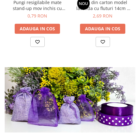
Pungi resigilabile mate
Pungi din carton model
NOU
stand-up mov inchis cu
lavanda cu fluturi 14cm x
fereastra si fermoar
12cm
0,79 RON
2,69 RON
12cmx20cm
ADAUGA IN COS
ADAUGA IN COS