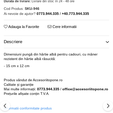
Durata de livrare:
Livrare din stoc în 24 - 48 ore
Cod Produs:
SKU-946
Ai nevoie de ajutor?
0773.944.335
/
+40.773.944.335
Adauga la Favorite
Cere informatii
Descriere
Dimensiuni pungă din hârtie albă pentru cadouri, cu mâner
rezistent din hârtie albă răsucită:
- 15 cm x 12 cm
Produs vândut de Accesoriitopone.ro
Calitate și garanție
Mai multe informații:
0773.944.335
/
office@accesoriitopone.ro
Prețurile afișate conțin T.V.A.
Informatii conformitate produs