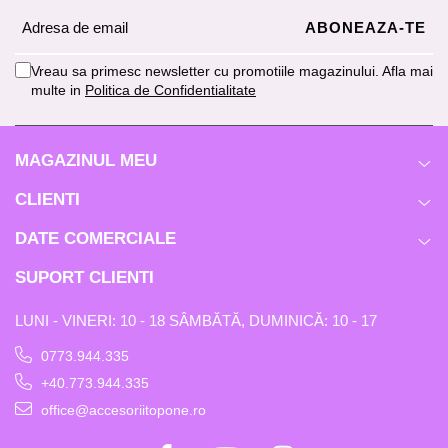
Vreau sa primesc newsletter cu promotiile magazinului. Afla mai
multe in
Politica de Confidentialitate
MAGAZINUL MEU
CLIENTI
DATE COMERCIALE
SUPORT CLIENTI
LUNI - VINERI: 10 - 18 SÂMBĂTĂ, DUMINICĂ: 10 - 17
0773.944.335
+40.773.944.335
office@accesoriitopone.ro