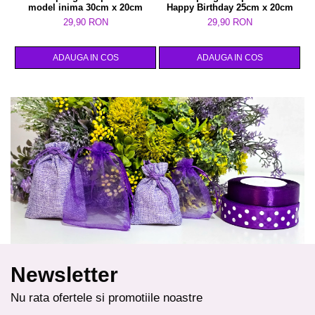
model inima 30cm x 20cm
Happy Birthday 25cm x 20cm
i
29,90 RON
29,90 RON
ADAUGA IN COS
ADAUGA IN COS
Newsletter
Nu rata ofertele si promotiile noastre