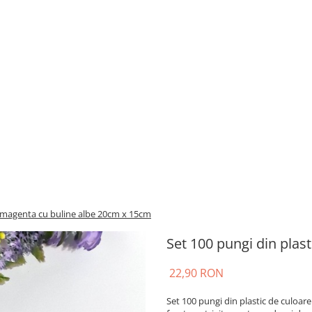
c magenta cu buline albe 20cm x 15cm
Set 100 pungi din plas
22,90 RON
Set 100 pungi din plastic de culoare