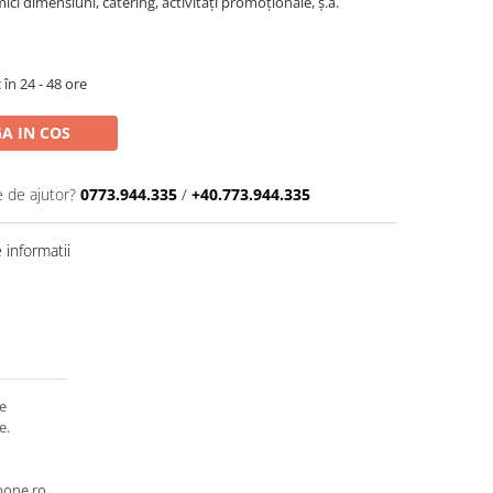
ici dimensiuni, catering, activități promoționale, ș.a.
 în 24 - 48 ore
A IN COS
e de ajutor?
0773.944.335
/
+40.773.944.335
informatii
de
e.
pone.ro