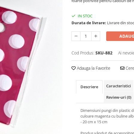
foarte potrivite pentru cadouri de m
IN STOC
Durata de livrare:
Livrare din stoc
ADAUG
Cod Produs:
SKU-882
Ai nevoi
Adauga la Favorite
Cere 
Caracteristici
Descriere
Review-uri
(0)
Dimensiuni pungi din plastic 
culoare magenta cu buline alb
- 20 cm x 15 cm
Produs vândut de accesoriito