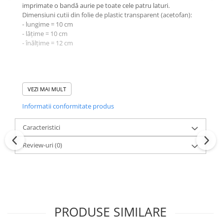
imprimate o bandă aurie pe toate cele patru laturi.
Dimensiuni cutii din folie de plastic transparent (acetofan):
- lungime = 10 cm
- lățime = 10 cm
- înălțime = 12 cm
Produs vândut de
accesoriitopone.ro
Calitate și garanție
VEZI MAI MULT
Mai multe informații:
0773.944.335 /
Informatii conformitate produs
office@accesoriitopone.ro
Caracteristici
Review-uri
(0)
PRODUSE SIMILARE