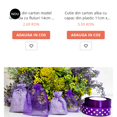
Pungi din carton model
Cutie din carton alba cu
NOU
lavanda cu fluturi 14cm x
capac din plastic 11cm x
12cm
8cm x 4.5cm
2,69 RON
3,59 RON
ADAUGA IN COS
ADAUGA IN COS