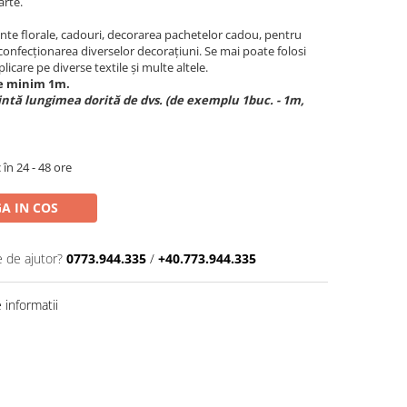
arte.
nte florale, cadouri, decorarea pachetelor cadou, pentru
 confecționarea diverselor decorațiuni. Se mai poate folosi
licare pe diverse textile și multe altele.
de minim 1m.
ntă lungimea dorită de dvs. (de exemplu 1buc. - 1m,
 în 24 - 48 ore
A IN COS
e de ajutor?
0773.944.335
/
+40.773.944.335
informatii