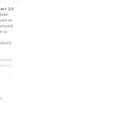
turi 2,5
izări,
 care se
lucioasă
ar cu
esătură
a
olosită
adouri,
e,
rațiuni
us
.335 /