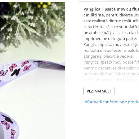
Panglica ripsată mov cu flu
cm lățime
, pentru diverse util
este realizată dintr-o țesătură
caracterizează cu o suprafață 
pe ambele părți ale acesteia d
imprimeu pe o singură parte.
Panglica ripsată mov este o ț
realizată din poliester moale l
atingere și plăcut la vedere.
Panglica ripsată mov poate fi f
pentru: decorarea diverselor c
buchete de flori, îmbrăcămint
confecționare de diverse deco
ș.a.
Dimensiuni panglică:
VEZI MAI MULT
- 25 mm x 1 m
Informatii conformitate prod
Produs vândut de
accesoriitopone.ro
Calitate și garanție
Mai multe informații:
0773.944
office@accesoriitopone.ro