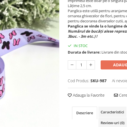
imprimeul este doar pe o singură p
Lățime 2,5 cm.
Panglica este utilă pentru aranjame
ornarea ghivecelor de flori, pentru
pentru decorarea diverselor cutii, ap
Panglica se vinde la o lungime 
Numărul de bucăți alese reprezi
3buc. - 3m etc.) !
IN STOC
Durata de livrare:
Livrare din stoc
ADAUG
Cod Produs:
SKU-987
Ai nevoi
Adauga la Favorite
Cere 
Caracteristici
Descriere
Review-uri
(0)