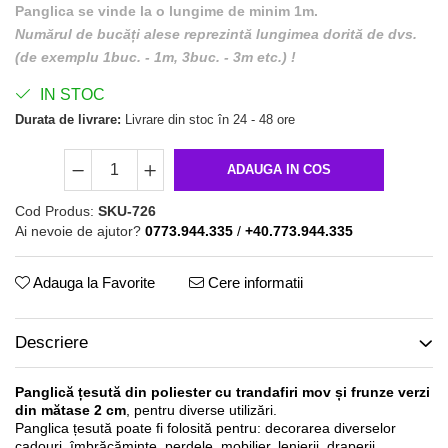
Panglica se vinde la o lungime de minim 1m.
Numărul de bucăți alese reprezintă lungimea dorită de dvs.
(de exemplu 1buc. - 1m, 3buc. - 3m etc.) !
IN STOC
Durata de livrare:
Livrare din stoc în 24 - 48 ore
ADAUGA IN COS
Cod Produs:
SKU-726
Ai nevoie de ajutor?
0773.944.335
/
+40.773.944.335
Adauga la Favorite
Cere informatii
Descriere
Panglică țesută din poliester cu trandafiri mov și frunze verzi
din mătase 2 cm
, pentru diverse utilizări.
Panglica țesută poate fi folosită pentru: decorarea diverselor
cadouri, îmbrăcăminte, perdele, mobilier, lenjerii, draperii,