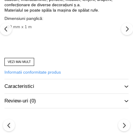
confecționare de diverse decorațiuni ș.a.
Materialul se poate spăla la mașina de spălat rufe.
Dimensiuni panglică:
- 20 mm x 1 m
Produs vândut de accesoriitopone.ro
VEZI MAI MULT
Calitate și garanție
Mai multe informații:
0726.469.111 / office@accesoriitopone.ro
Informatii conformitate produs
Caracteristici
Review-uri
(0)