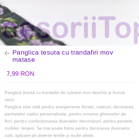
Panglica tesuta cu trandafiri mov
matase
7,99 RON
Panglică țesută cu trandafiri de culoare mov deschis și frunze
verzi.
Panglica este utilă pentru aranjamente florale, cadouri, decorarea
pachetelor cadou personalizate, pentru ornarea ghivecelor de
flori, pentru confecționarea diverselor decorațiuni, pentru perdele,
mobiler, lenjerii. Se mai poate folosi pentru decorarea diverselor
cutii, aplicare pe diverse textile și multe altele.