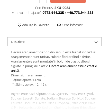
Cod Produs:
SKU-0084
Ai nevoie de ajutor?
0773.944.335
/
+40.773.944.335
Adauga la Favorite
Cere informatii
Descriere
Fiecare aranjament cu flori din săpun este turnat individual.
Aranjamentele sunt unicat, culorile florilor fiind diferite.
Aranjamentele sunt montate în boluri de plastic albe și
sigilate în pungi de plastic.
Fiecare aranjament este o creație
unică.
Dimensiuni aranjament:
- lățime aprox. 13 cm
- înălțime aprox. 12 - 15 cm
Ingrediente bază săpun: Aqua, Glycerin, Propylene Glycol,
Sodium Laureth Sulfate, Sodium Stearate, Sorbitol, Sodium
Laurate, Dodium Olivate, Olea Europaea (Extra Virgin Olive
Oil*), Polysorbate 20, Sodium Cholride, Sodium Thiosulfate,