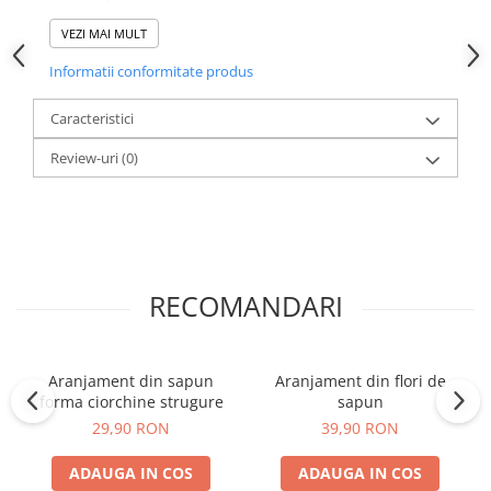
Etidronic Acid
VEZI MAI MULT
Informatii conformitate produs
Produs vândut de
Accesoriitopone.ro
Calitate și garanție
Mai multe
Caracteristici
informații:
0773.944.335
/
office@accesoriitopone.ro
Review-uri
(0)
Prețurile afișate conțin T.V.A.
RECOMANDARI
Aranjament din sapun
Aranjament din flori de
forma ciorchine strugure
sapun
29,90 RON
39,90 RON
ADAUGA IN COS
ADAUGA IN COS