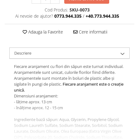
Cod Produs:
SKU-0073
Ai nevoie de ajutor?
0773.944.335
/
+40.773.944.335
Adauga la Favorite
Cere informatii
Descriere
Fiecare aranjament cu flori din săpun este turnat individual.
Aranjamentele sunt unicat, culorile florilor fiind diferite.
Aranjamentele sunt montate în boluri de plastic albe și
sigilate în pungi de plastic.
Fiecare aranjament este o creație
unică.
Dimensiuni aranjament:
- lățime aprox. 13 cm
- înălțime aprox. 12 - 15 cm
Ingrediente bază săpun: Aqua, Glycerin, Propylene Glycol,
Sodium Laureth Sulfate, Sodium Stearate, Sorbitol, Sodium
Laurate, Dodium Olivate, Olea Europaea (Extra Virgin Olive
Oil*), Polysorbate 20, Sodium Cholride, Sodium Thiosulfate,