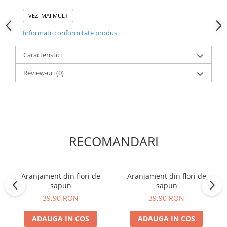
Etidronic Acid
VEZI MAI MULT
Informatii conformitate produs
Produs vândut de
Accesoriitopone.ro
Calitate și garanție
Mai multe
Caracteristici
informații:
0773.944.335
/
office@accesoriitopone.ro
Review-uri
(0)
Prețurile afișate conțin T.V.A.
RECOMANDARI
Aranjament din flori de
Aranjament din flori de
sapun
sapun
39,90 RON
39,90 RON
ADAUGA IN COS
ADAUGA IN COS