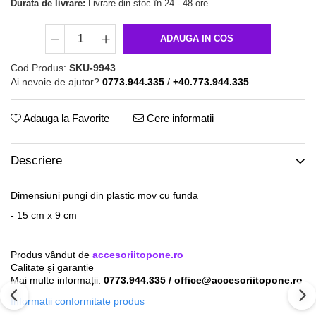
Durata de livrare:
Livrare din stoc în 24 - 48 ore
ADAUGA IN COS
Cod Produs:
SKU-9943
Ai nevoie de ajutor?
0773.944.335
/
+40.773.944.335
Adauga la Favorite
Cere informatii
Descriere
Dimensiuni pungi din plastic mov cu funda
- 15 cm x 9 cm
Produs vândut de
accesoriitopone.ro
Calitate și garanție
Mai multe informații:
0773.944.335 / office@accesoriitopone.ro
Informatii conformitate produs