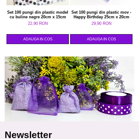
Set 100 pungi din plastic model
Set 100 pungi din plastic mov -
S
cu buline negre 20cm x 15cm
Happy Birthday 25cm x 20cm
22,90 RON
29,90 RON
ADAUGA IN COS
ADAUGA IN COS
Newsletter